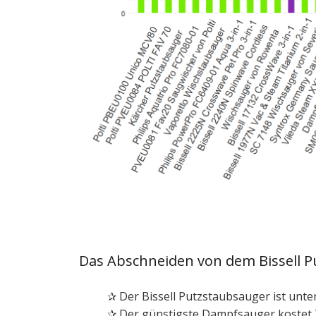
Das Abschneiden von dem Bissell 
✰ Der Bissell Putzstaubsauger ist unte
✰ Der günstigste Dampfsauger kostet 