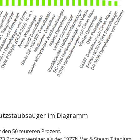
Putzstaubsauger im Diagramm
r den 50 teureren Prozent.
73 Prozent weniger als der 1977N Vac & Steam Titanium