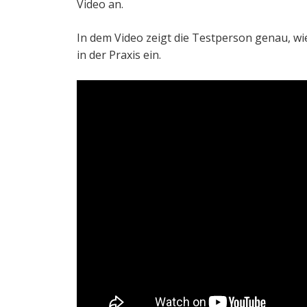
Video an.
In dem Video zeigt die Testperson genau, wi
in der Praxis ein.