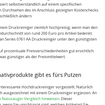
iert selbstverständlich auf einem spezifischen
eim Durchsehen des im Anschluss gezeigten Kostenchecks.
schließlich ändern.
inem Druckreiniger ziemlich hochpreisig, wenn man den
urchschnitt von rund 200 Euro pro Artikel bedenkt.
Urban Series 0761 AA Druckreiniger unter den günstigsten
auf prozentuale Preisverschiedenheiten gut ersichtlich:
was günstiger als der Preismittelwert.
nativprodukte gibt es fürs Putzen
interessante Hochdruckreiniger vorgestellt. Natürlich
sich ausgezeichnet mit einem Druckreiniger ergänzen. An
n Nasssauger Vergleich hinweisen
. Dieser
n, wenn Sie unschlüssig sind, welchen Artikelart Sie