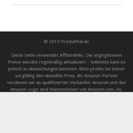
© 2019 Produkthai.de
Diese Seite verwendet Affiliatelinks. Die angegebenen
Preise werden regelmäßig aktualisiert – teilweise kann es
jedoch zu Abweichungen kommen. Bitte prüfen Sie immer
sorgfältig den aktuellen Preis. Als Amazon-Partner
verdienen wir an qualifizierten Verkäufen. Amazon und das
Amazon-Logo sind Warenzeichen von Amazon.com, Inc.
oder seinen Partnern. Bilder in Produktboxen stammen
von der Amazon Product Advertising API. Alle Angaben
ohne Gewähr.
Impressum
&
Datenschutz