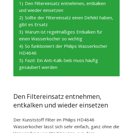
1)
Den Filtereinsatz entnehmen, entkalken
und wieder einsetzen
2)
Sollte der Filtereinsatz einen Defekt haben,
gibt es Ersatz
3)
Warum ist regelmäßiges Entkalken für
einen Wasserkocher so wichtig
4)
So funktioniert der Philips Wasserkocher
HD4646
5)
Fazit: Ein Anti-Kalk-Sieb muss häufig
gesäubert werden
Den Filtereinsatz entnehmen,
entkalken und wieder einsetzen
Der Kunststoff Filter im Philips HD4646
Wasserkocher lässt sich sehr einfach, ganz ohne die